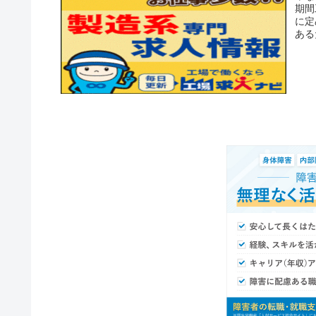
期間
に定
ある