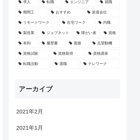
求人
転職
エンジニア
就職
期間工
おすすめ
派遣会社
リモートワーク
在宅ワーク
内職
製造業
ジョブネット
障がい者
資格
有利
履歴書
面接
志望動機
資格試験
資格取得
資格講座
転職活動
退職
テレワーク
アーカイブ
2021年2月
2021年1月